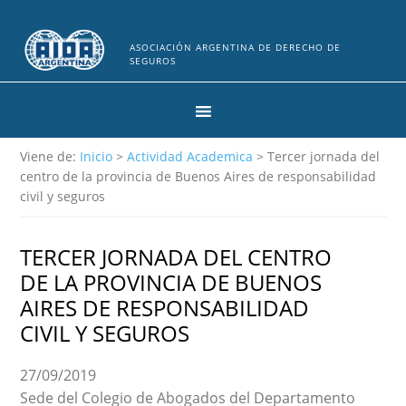
ASOCIACIÓN ARGENTINA DE DERECHO DE
SEGUROS
Viene de:
Inicio
>
Actividad Academica
> Tercer jornada del
centro de la provincia de Buenos Aires de responsabilidad
civil y seguros
TERCER JORNADA DEL CENTRO
DE LA PROVINCIA DE BUENOS
AIRES DE RESPONSABILIDAD
CIVIL Y SEGUROS
27/09/2019
Sede del Colegio de Abogados del Departamento