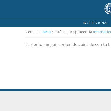
INSTITUCIONAL
Viene de:
Inicio
> está en Jurisprudencia
Internacio
Lo siento, ningún contenido coincide con tu 