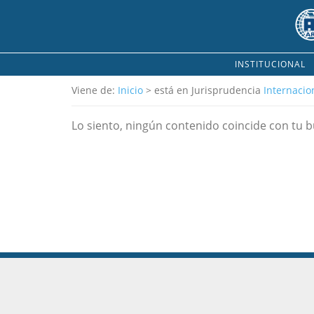
INSTITUCIONAL
Viene de:
Inicio
> está en Jurisprudencia
Internacio
Lo siento, ningún contenido coincide con tu 