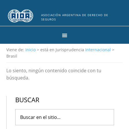
ASOCIACIÓN ARGENTINA DE DERECHO DE
SEGUROS
Viene de:
Inicio
> está en Jurisprudencia
Internacional
>
Brasil
Lo siento, ningún contenido coincide con tu
búsqueda.
BUSCAR