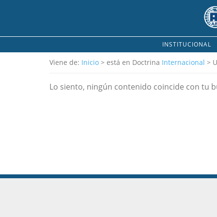
INSTITUCIONAL
Viene de:
Inicio
> está en Doctrina
Internacional
> U
Lo siento, ningún contenido coincide con tu 