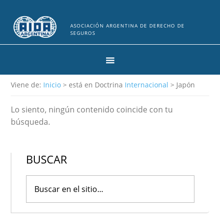
ASOCIACIÓN ARGENTINA DE DERECHO DE
SEGUROS
Viene de:
Inicio
> está en Doctrina
Internacional
> Japón
Lo siento, ningún contenido coincide con tu
búsqueda.
BUSCAR