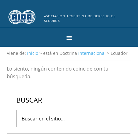
ASOCIACIÓN ARGENTINA DE DERECHO DE
SEGUROS
Viene de:
Inicio
> está en Doctrina
Internacional
> Ecuador
Lo siento, ningún contenido coincide con tu
búsqueda.
BUSCAR