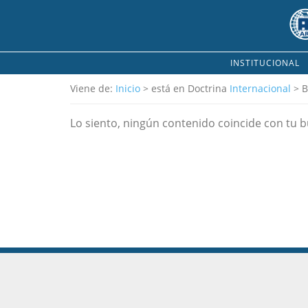
INSTITUCIONAL
Viene de:
Inicio
> está en Doctrina
Internacional
> B
Lo siento, ningún contenido coincide con tu 