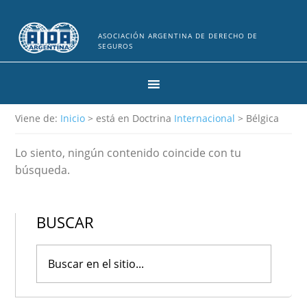
ASOCIACIÓN ARGENTINA DE DERECHO DE
SEGUROS
Viene de:
Inicio
> está en Doctrina
Internacional
> Bélgica
Lo siento, ningún contenido coincide con tu
búsqueda.
BUSCAR