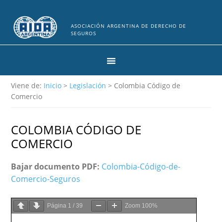
ASOCIACIÓN ARGENTINA DE DERECHO DE
SEGUROS
Viene de:
Inicio
>
Legislación
> Colombia Código de
Comercio
COLOMBIA CÓDIGO DE
COMERCIO
Bajar documento PDF:
Colombia-Código-de-
Comercio-Seguros
Página
1
/
39
Zoom
100%