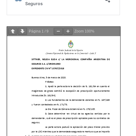
Página
1
/
9
Zoom
100%