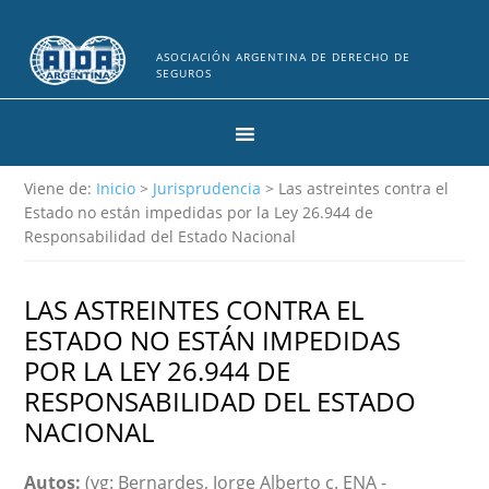
ASOCIACIÓN ARGENTINA DE DERECHO DE
SEGUROS
Viene de:
Inicio
>
Jurisprudencia
> Las astreintes contra el
Estado no están impedidas por la Ley 26.944 de
Responsabilidad del Estado Nacional
LAS ASTREINTES CONTRA EL
ESTADO NO ESTÁN IMPEDIDAS
POR LA LEY 26.944 DE
RESPONSABILIDAD DEL ESTADO
NACIONAL
Autos:
(vg: Bernardes, Jorge Alberto c. ENA -