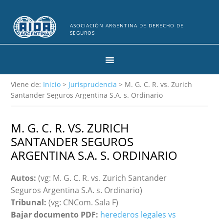
ASOCIACIÓN ARGENTINA DE DERECHO DE
SEGUROS
Viene de:
Inicio
>
Jurisprudencia
> M. G. C. R. vs. Zurich
Santander Seguros Argentina S.A. s. Ordinario
M. G. C. R. VS. ZURICH
SANTANDER SEGUROS
ARGENTINA S.A. S. ORDINARIO
Autos:
(vg: M. G. C. R. vs. Zurich Santander
Seguros Argentina S.A. s. Ordinario)
Tribunal:
(vg: CNCom. Sala F)
Bajar documento PDF:
herederos legales vs