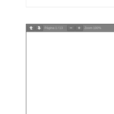
Página
1
/
13
Zoom
100%