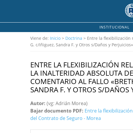
INSTITUCIONAL
Viene de:
Inicio
>
Doctrina
> Entre la flexibilización
G. c/Iñiguez, Sandra F. y Otros s/Daños y Perjuicios»
ENTRE LA FLEXIBILIZACIÓN RE
LA INALTERIDAD ABSOLUTA D
COMENTARIO AL FALLO «BRETH
SANDRA F. Y OTROS S/DAÑOS Y
Autor:
(vg: Adrián Morea)
Bajar documento PDF:
Entre la flexibilizació
del Contrato de Seguro - Morea