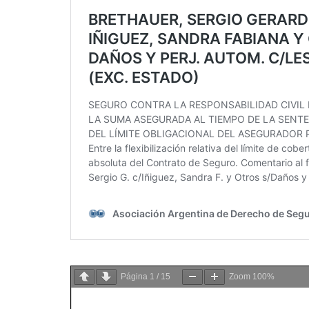
Página
1
/
15
Zoom
100%