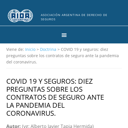
ASOCIACIÓN ARGENTINA DE DERECHO DE
SEGUROS
Viene de:
Inicio
>
Doctrina
> COVID 19 y seguros: diez
preguntas sobre los contratos de seguro ante la pandemia
del coronavirus.
COVID 19 Y SEGUROS: DIEZ
PREGUNTAS SOBRE LOS
CONTRATOS DE SEGURO ANTE
LA PANDEMIA DEL
CORONAVIRUS.
Autor:
(vg: Alberto Javier Tapia Hermida)