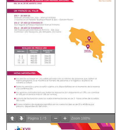
Página
1
/
5
Zoom
100%