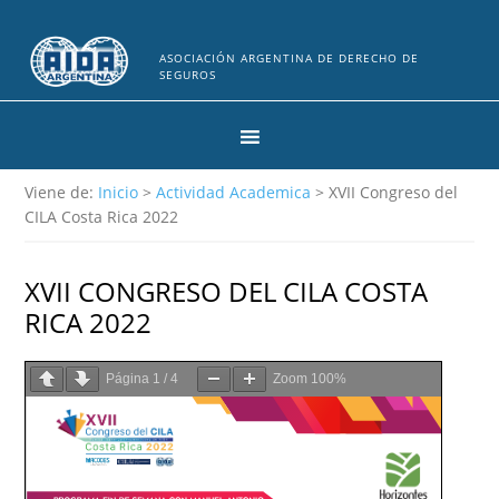
ASOCIACIÓN ARGENTINA DE DERECHO DE
SEGUROS
Viene de:
Inicio
>
Actividad Academica
> XVII Congreso del
CILA Costa Rica 2022
XVII CONGRESO DEL CILA COSTA
RICA 2022
Página
1
/
4
Zoom
100%