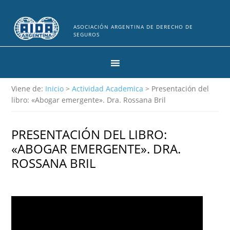
ASOCIACIÓN ARGENTINA DE DERECHO DE
SEGUROS
Viene de:
Inicio
>
Actividad Academica
> Presentación del
libro: «Abogar emergente». Dra. Rossana Bril
PRESENTACIÓN DEL LIBRO:
«ABOGAR EMERGENTE». DRA.
ROSSANA BRIL