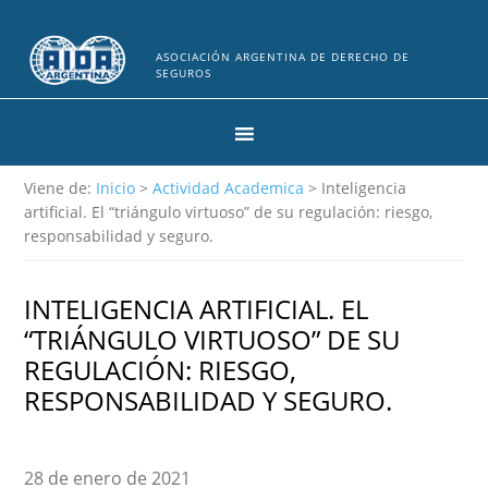
ASOCIACIÓN ARGENTINA DE DERECHO DE
SEGUROS
Viene de:
Inicio
>
Actividad Academica
> Inteligencia
artificial. El “triángulo virtuoso” de su regulación: riesgo,
responsabilidad y seguro.
INTELIGENCIA ARTIFICIAL. EL
“TRIÁNGULO VIRTUOSO” DE SU
REGULACIÓN: RIESGO,
RESPONSABILIDAD Y SEGURO.
28 de enero de 2021