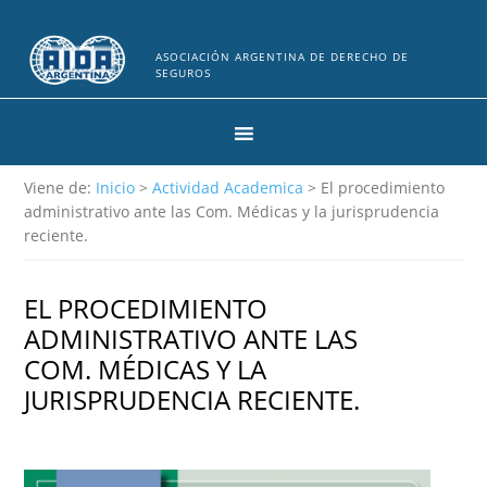
ASOCIACIÓN ARGENTINA DE DERECHO DE
SEGUROS
Viene de:
Inicio
>
Actividad Academica
> El procedimiento
administrativo ante las Com. Médicas y la jurisprudencia
reciente.
EL PROCEDIMIENTO
ADMINISTRATIVO ANTE LAS
COM. MÉDICAS Y LA
JURISPRUDENCIA RECIENTE.