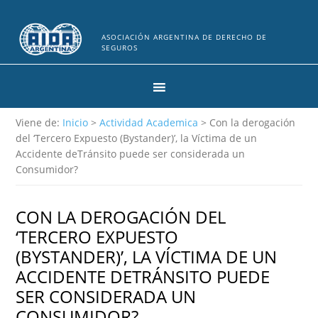
ASOCIACIÓN ARGENTINA DE DERECHO DE
SEGUROS
Viene de:
Inicio
>
Actividad Academica
> Con la derogación
del ‘Tercero Expuesto (Bystander)’, la Víctima de un
Accidente deTránsito puede ser considerada un
Consumidor?
CON LA DEROGACIÓN DEL
‘TERCERO EXPUESTO
(BYSTANDER)’, LA VÍCTIMA DE UN
ACCIDENTE DETRÁNSITO PUEDE
SER CONSIDERADA UN
CONSUMIDOR?