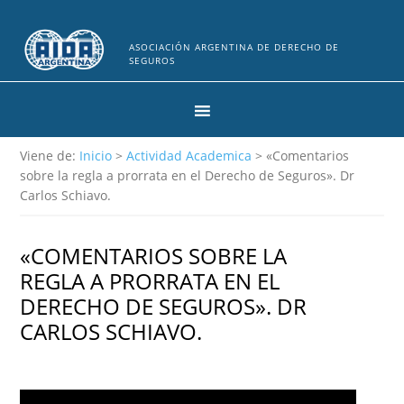
ASOCIACIÓN ARGENTINA DE DERECHO DE
SEGUROS
Viene de:
Inicio
>
Actividad Academica
> «Comentarios
sobre la regla a prorrata en el Derecho de Seguros». Dr
Carlos Schiavo.
«COMENTARIOS SOBRE LA
REGLA A PRORRATA EN EL
DERECHO DE SEGUROS». DR
CARLOS SCHIAVO.