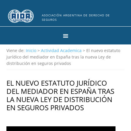
ASOCIACIÓN ARGENTINA DE DERECHO DE
SEGUROS
Viene de:
Inicio
>
Actividad Academica
> El nuevo estatuto
jurídico del mediador en España tras la nueva Ley de
distribución en seguros privados
EL NUEVO ESTATUTO JURÍDICO
DEL MEDIADOR EN ESPAÑA TRAS
LA NUEVA LEY DE DISTRIBUCIÓN
EN SEGUROS PRIVADOS