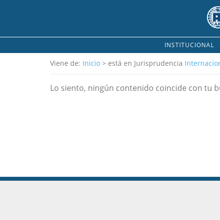
INSTITUCIONAL
Viene de:
Inicio
> está en Jurisprudencia
Internacio
Lo siento, ningún contenido coincide con tu 