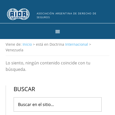
ASOCIACIÓN ARGENTINA DE DERECHO DE
SEGUROS
Viene de:
Inicio
> está en Doctrina
Internacional
>
Venezuela
Lo siento, ningún contenido coincide con tu
búsqueda.
BUSCAR