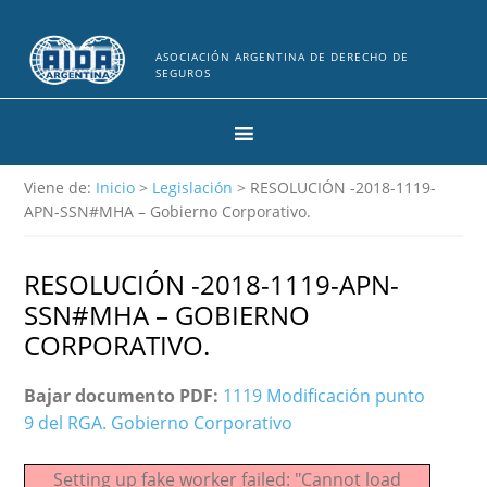
ASOCIACIÓN ARGENTINA DE DERECHO DE
SEGUROS
Viene de:
Inicio
>
Legislación
> RESOLUCIÓN -2018-1119-
APN-SSN#MHA – Gobierno Corporativo.
RESOLUCIÓN -2018-1119-APN-
SSN#MHA – GOBIERNO
CORPORATIVO.
Bajar documento PDF:
1119 Modificación punto
9 del RGA. Gobierno Corporativo
Setting up fake worker failed: "Cannot load