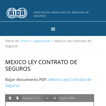
ASOCIACIÓN ARGENTINA DE DERECHO DE
SEGUROS
Viene de:
Inicio
>
Legislación
> Mexico Ley Contrato de
Seguros
MEXICO LEY CONTRATO DE
SEGUROS
Bajar documento PDF:
Mexico-Ley-Contrato-de-
Seguros
Página
1
/
37
Zoom
100%