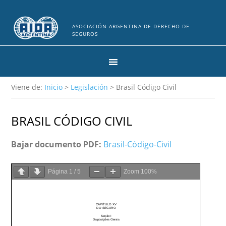
ASOCIACIÓN ARGENTINA DE DERECHO DE
SEGUROS
Viene de:
Inicio
>
Legislación
> Brasil Código Civil
BRASIL CÓDIGO CIVIL
Bajar documento PDF:
Brasil-Código-Civil
Página
1
/
5
Zoom
100%