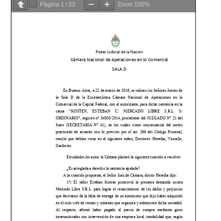
Página
1
/
22
Zoom
100%