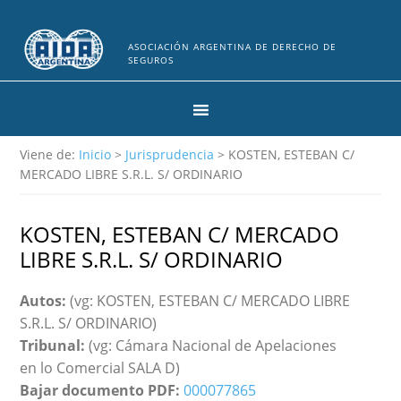
ASOCIACIÓN ARGENTINA DE DERECHO DE
SEGUROS
Viene de:
Inicio
>
Jurisprudencia
> KOSTEN, ESTEBAN C/
MERCADO LIBRE S.R.L. S/ ORDINARIO
KOSTEN, ESTEBAN C/ MERCADO
LIBRE S.R.L. S/ ORDINARIO
Autos:
(vg: KOSTEN, ESTEBAN C/ MERCADO LIBRE
S.R.L. S/ ORDINARIO)
Tribunal:
(vg: Cámara Nacional de Apelaciones
en lo Comercial SALA D)
Bajar documento PDF:
000077865